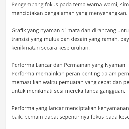
Pengembang fokus pada tema warna-warni, simb
menciptakan pengalaman yang menyenangkan.
Grafik yang nyaman di mata dan dirancang unt
transisi yang mulus dan desain yang ramah, da
kenikmatan secara keseluruhan.
Performa Lancar dan Permainan yang Nyaman
Performa memainkan peran penting dalam permai
memastikan waktu pemuatan yang cepat dan pe
untuk menikmati sesi mereka tanpa gangguan.
Performa yang lancar menciptakan kenyamanan 
baik, pemain dapat sepenuhnya fokus pada kese