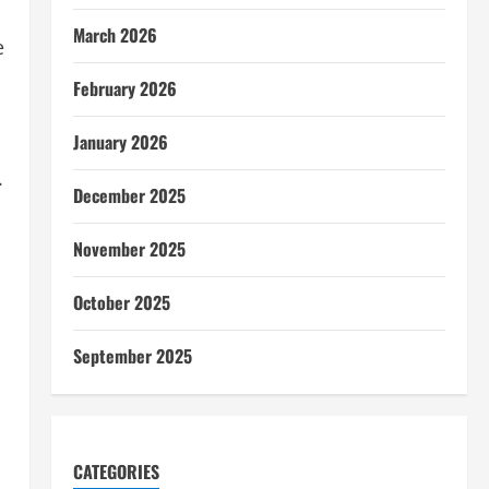
March 2026
e
February 2026
January 2026
.
December 2025
November 2025
October 2025
September 2025
CATEGORIES