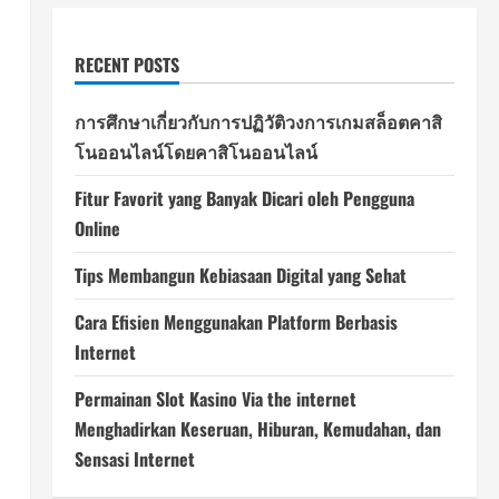
RECENT POSTS
การศึกษาเกี่ยวกับการปฏิวัติวงการเกมสล็อตคาสิ
โนออนไลน์โดยคาสิโนออนไลน์
Fitur Favorit yang Banyak Dicari oleh Pengguna
Online
Tips Membangun Kebiasaan Digital yang Sehat
Cara Efisien Menggunakan Platform Berbasis
Internet
Permainan Slot Kasino Via the internet
Menghadirkan Keseruan, Hiburan, Kemudahan, dan
Sensasi Internet