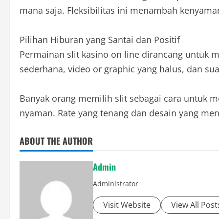
mana saja. Fleksibilitas ini menambah kenyamana
Pilihan Hiburan yang Santai dan Positif
Permainan slit kasino on line dirancang untuk
sederhana, video or graphic yang halus, dan 
Banyak orang memilih slit sebagai cara untuk m
nyaman. Rate yang tenang dan desain yang men
ABOUT THE AUTHOR
Admin
Administrator
Visit Website
View All Post