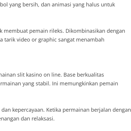
ol yang bersih, dan animasi yang halus untuk
uk membuat pemain rileks. Dikombinasikan dengan
ya tarik video or graphic sangat menambah
nan slit kasino on line. Base berkualitas
rmainan yang stabil. Ini memungkinkan pemain
dan kepercayaan. Ketika permainan berjalan dengan
nangan dan relaksasi.