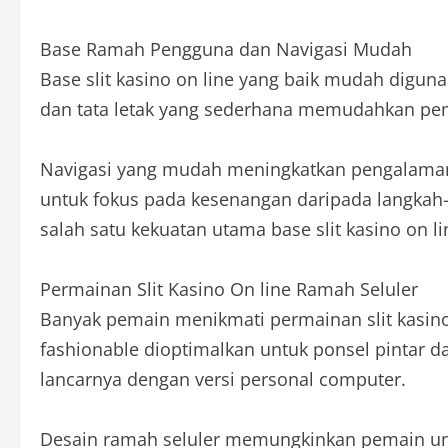
Base Ramah Pengguna dan Navigasi Mudah
Base slit kasino on line yang baik mudah diguna
dan tata letak yang sederhana memudahkan pe
Navigasi yang mudah meningkatkan pengalama
untuk fokus pada kesenangan daripada langkah-
salah satu kekuatan utama base slit kasino on li
Permainan Slit Kasino On line Ramah Seluler
Banyak pemain menikmati permainan slit kasino 
fashionable dioptimalkan untuk ponsel pintar
lancarnya dengan versi personal computer.
Desain ramah seluler memungkinkan pemain unt