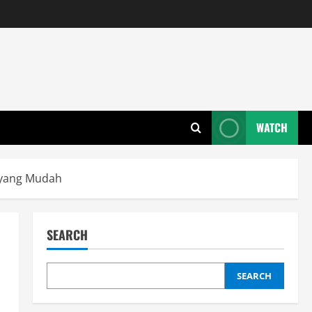
WATCH
n yang Mudah
SEARCH
n
SEARCH