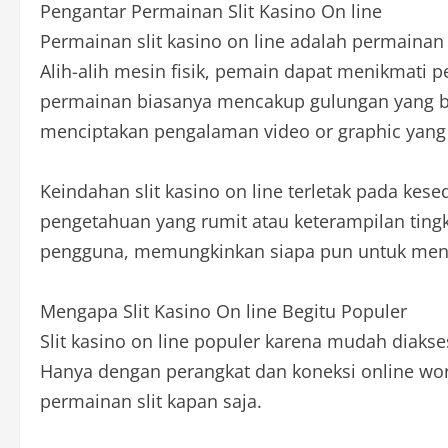
Pengantar Permainan Slit Kasino On line
Permainan slit kasino on line adalah permainan o
Alih-alih mesin fisik, pemain dapat menikmati pe
permainan biasanya mencakup gulungan yang be
menciptakan pengalaman video or graphic yan
Keindahan slit kasino on line terletak pada k
pengetahuan yang rumit atau keterampilan ting
pengguna, memungkinkan siapa pun untuk men
Mengapa Slit Kasino On line Begitu Populer
Slit kasino on line populer karena mudah diak
Hanya dengan perangkat dan koneksi online wo
permainan slit kapan saja.