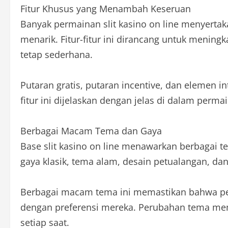
Fitur Khusus yang Menambah Keseruan
Banyak permainan slit kasino on line menyerta
menarik. Fitur-fitur ini dirancang untuk meni
tetap sederhana.
Putaran gratis, putaran incentive, dan elemen i
fitur ini dijelaskan dengan jelas di dalam per
Berbagai Macam Tema dan Gaya
Base slit kasino on line menawarkan berbagai
gaya klasik, tema alam, desain petualangan, dan 
Berbagai macam tema ini memastikan bahwa pe
dengan preferensi mereka. Perubahan tema m
setiap saat.